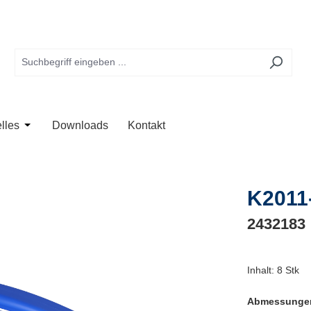
te
 der Kategorie Anwendung
Schließe das Dropdown der Kategorie Unternehmen
Öffne oder Schließe das Dropdown der Kategorie Aktuelles
lles
Downloads
Kontakt
K2011
2432183
Inhalt:
8 Stk
Abmessung