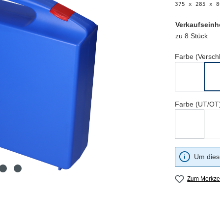
375 x 285 x 8
Verkaufseinh
zu 8 Stück
Farbe (Versch
Blau
(Diese Optio
Farbe (UT/OT
Grau/Gra
(Diese Optio
Um diese
Zum Merkzet