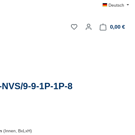
Deutsch
0,00 €
Ware
-NVS/9-9-1P-1P-8
en
(Innen, BxLxH)