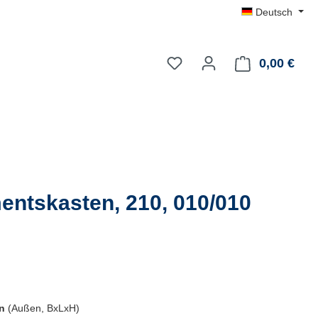
Deutsch
0,00 €
Du hast 0 Produkte auf dem
Ware
entskasten, 210, 010/010
en
(Außen, BxLxH)