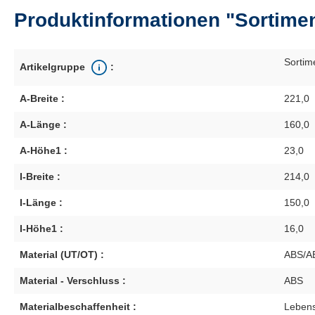
Produktinformationen "Sortimen
Sortim
Artikelgruppe
:
A-Breite :
221,0
A-Länge :
160,0
A-Höhe1 :
23,0
I-Breite :
214,0
I-Länge :
150,0
I-Höhe1 :
16,0
Material (UT/OT) :
ABS/A
Material - Verschluss :
ABS
Materialbeschaffenheit :
Lebens