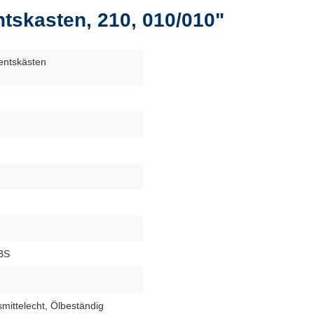
tskasten, 210, 010/010"
entskästen
BS
mittelecht
, Ölbeständig