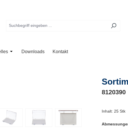
te
 der Kategorie Anwendung
Schließe das Dropdown der Kategorie Unternehmen
Öffne oder Schließe das Dropdown der Kategorie Aktuelles
lles
Downloads
Kontakt
Sortim
8120390
Inhalt:
25 Stk
Abmessung