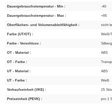
Dauergebrauchstemperatur - Min :
-40
Dauergebrauchstemperatur - Max :
+85
Oberflächen- und Volumenableitfähigkeit :
nicht l
Farbe (UT/OT) :
Weiß/T
Farbe - Verschluss :
Silber
OT - Material :
ABS
OT - Farbe :
Transp
UT - Material :
ABS
UT - Farbe :
Weiß
Verkaufseinheit (VKE) :
25 Stü
Preiseinheit (PEVK) :
pro 1 