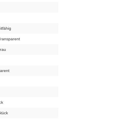
eitfähig
ransparent
grau
arent
ck
Stück