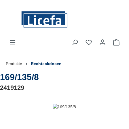
Zum Hauptinhalt springen
Du hast 0 Produkte
Ware
Produkte
Rechteckdosen
169/135/8
2419129
Bildergalerie überspringen