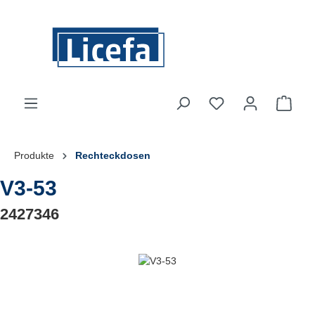
Zum Hauptinhalt springen
Du hast 0 Produkte
Ware
Produkte
Rechteckdosen
V3-53
2427346
Bildergalerie überspringen