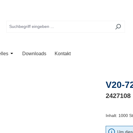
te
 der Kategorie Anwendung
Schließe das Dropdown der Kategorie Unternehmen
Öffne oder Schließe das Dropdown der Kategorie Aktuelles
lles
Downloads
Kontakt
V20-7
2427108
Inhalt:
1000 St
Um diese