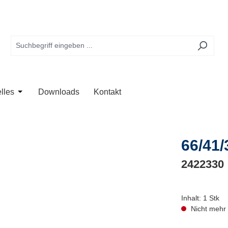
te
 der Kategorie Anwendung
Schließe das Dropdown der Kategorie Unternehmen
Öffne oder Schließe das Dropdown der Kategorie Aktuelles
lles
Downloads
Kontakt
66/41/
2422330
Inhalt:
1 Stk
Nicht mehr 