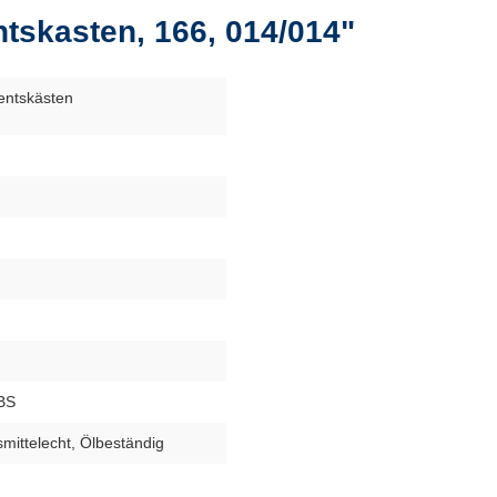
tskasten, 166, 014/014"
entskästen
BS
mittelecht
, Ölbeständig