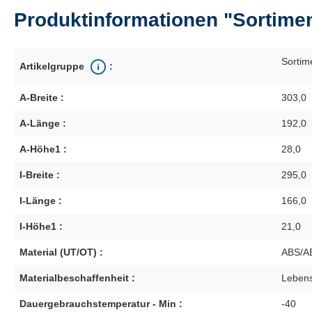
Produktinformationen "Sortimen
Sortim
Artikelgruppe
:
A-Breite :
303,0
A-Länge :
192,0
A-Höhe1 :
28,0
I-Breite :
295,0
I-Länge :
166,0
I-Höhe1 :
21,0
Material (UT/OT) :
ABS/A
Materialbeschaffenheit :
Lebens
Dauergebrauchstemperatur - Min :
-40