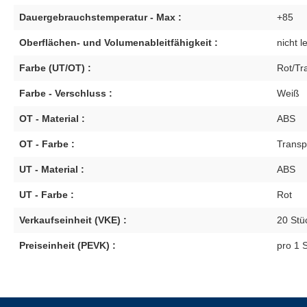
Dauergebrauchstemperatur - Max :
+85
Oberflächen- und Volumenableitfähigkeit :
nicht l
Farbe (UT/OT) :
Rot/Tr
Farbe - Verschluss :
Weiß
OT - Material :
ABS
OT - Farbe :
Transp
UT - Material :
ABS
UT - Farbe :
Rot
Verkaufseinheit (VKE) :
20 Stü
Preiseinheit (PEVK) :
pro 1 