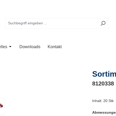
te
 der Kategorie Anwendung
Schließe das Dropdown der Kategorie Unternehmen
Öffne oder Schließe das Dropdown der Kategorie Aktuelles
lles
Downloads
Kontakt
Sortim
8120338
Inhalt:
20 Stk
Abmessung