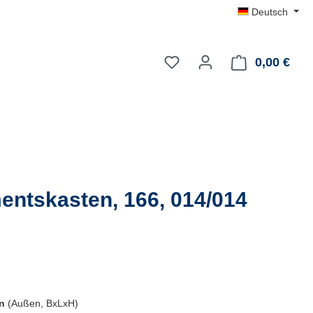
Deutsch
0,00 €
Du hast 0 Produkte auf dem
Ware
entskasten, 166, 014/014
en
(Außen, BxLxH)