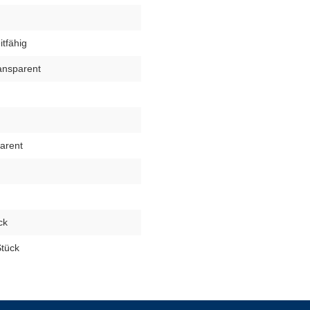
eitfähig
ansparent
arent
ck
Stück