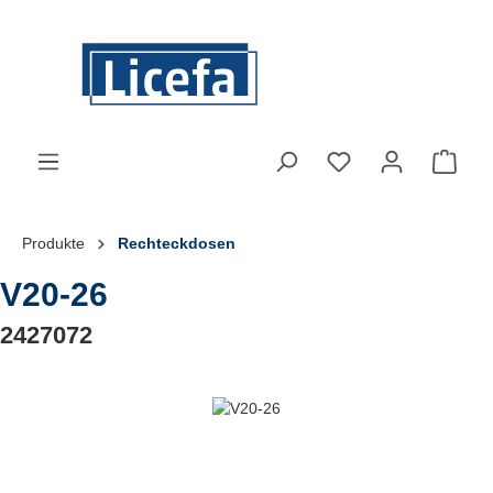
Zum Hauptinhalt springen
Du hast 0 Produkte
Ware
Produkte
Rechteckdosen
V20-26
2427072
Bildergalerie überspringen