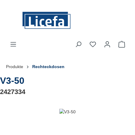
Zum Hauptinhalt springen
Du hast 0 Produkte
Ware
Produkte
Rechteckdosen
V3-50
2427334
Bildergalerie überspringen