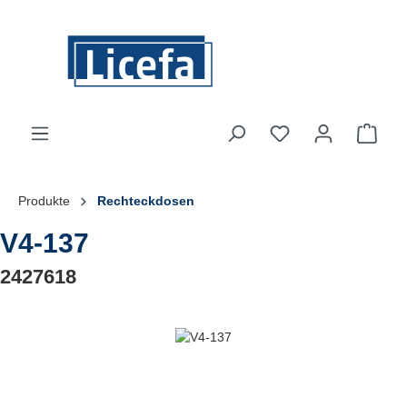
Zum Hauptinhalt springen
Du hast 0 Produkte
Ware
Produkte
Rechteckdosen
V4-137
2427618
Bildergalerie überspringen