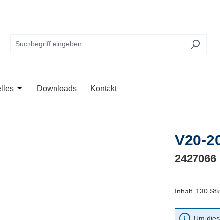
te
 der Kategorie Anwendung
Schließe das Dropdown der Kategorie Unternehmen
Öffne oder Schließe das Dropdown der Kategorie Aktuelles
lles
Downloads
Kontakt
V20-2
2427066
Inhalt:
130 Stk
Um diese