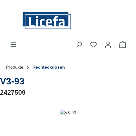
Zum Hauptinhalt springen
Du hast 0 Produkte
Ware
Produkte
Rechteckdosen
V3-93
2427509
Bildergalerie überspringen