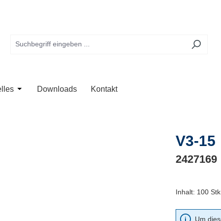
te
 der Kategorie Anwendung
Schließe das Dropdown der Kategorie Unternehmen
Öffne oder Schließe das Dropdown der Kategorie Aktuelles
lles
Downloads
Kontakt
V3-15
2427169
Inhalt:
100 Stk
Um diese