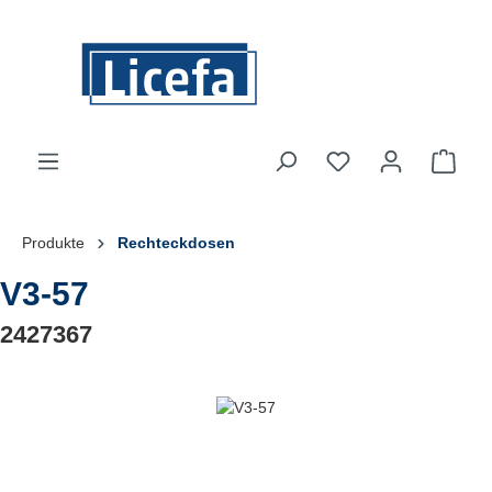
Zum Hauptinhalt springen
Du hast 0 Produkte
Ware
Produkte
Rechteckdosen
V3-57
2427367
Bildergalerie überspringen