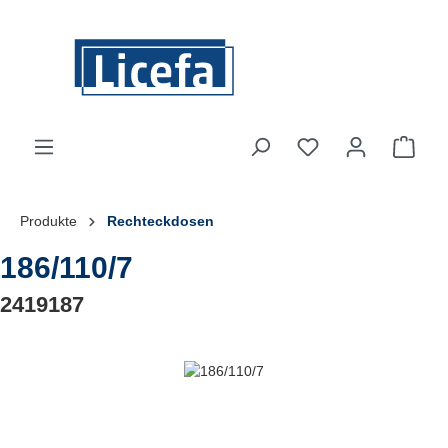
Zum Hauptinhalt springen
Du hast 0 Produkte
Ware
Produkte
Rechteckdosen
186/110/7
2419187
Bildergalerie überspringen